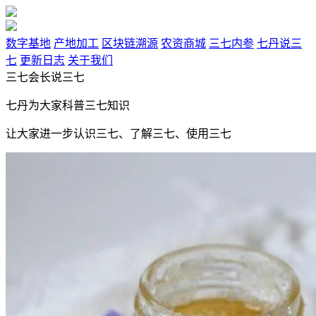
数字基地
产地加工
区块链溯源
农资商城
三七内参
七丹说三
七
更新日志
关于我们
三七会长说三七
七丹为大家科普三七知识
让大家进一步认识三七、了解三七、使用三七